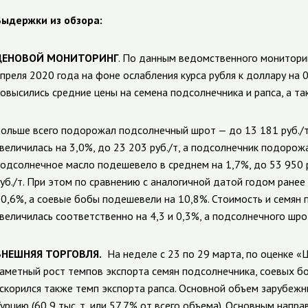
ыдержки из обзора:
ЦЕНОВОЙ МОНИТОРИНГ
. По данным ведомственного мониторин
преля 2020 года на фоне ослабления курса рубля к доллару на 
овысились средние цены на семена подсолнечника и рапса, а т
ольше всего подорожал подсолнечный шрот — до 13 181 руб./т 
величилась на 3,0%, до 23 203 руб./т, а подсолнечник подорожа
одсолнечное масло подешевело в среднем на 1,7%, до 53 950 ру
уб./т. При этом по сравнению с аналогичной датой годом ранее 
0,6%, а соевые бобы подешевели на 10,8%. Стоимость и семян 
величилась соответственно на 4,3 и 0,3%, а подсолнечного шро
ВНЕШНЯЯ ТОРГОВЛЯ.
На неделе с 23 по 29 марта, по оценке «
аметный рост темпов экспорта семян подсолнечника, соевых б
скорился также темп экспорта рапса. Основной объем зарубеж
урцию (60,9 тыс. т, или 57,7% от всего объема). Основным нап