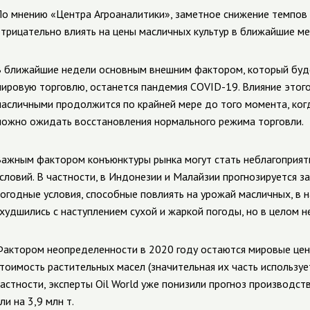
о мнению «Центра Агроаналитики», заметное снижение темпов
трицательно влиять на цены масличных культур в ближайшие ме
 ближайшие недели основным внешним фактором, который буде
ировую торговлю, останется пандемия COVID-19. Влияние этог
асличными продолжится по крайней мере до того момента, когд
ожно ожидать восстановления нормального режима торговли.
ажным фактором конъюнктуры рынка могут стать неблагоприят
словий. В частности, в Индонезии и Малайзии прогнозируется 
огодные условия, способные повлиять на урожай масличных, в 
худшились с наступлением сухой и жаркой погоды, но в целом 
актором неопределенности в 2020 году остаются мировые цены
тоимость растительных масел (значительная их часть используе
астности, эксперты Oil World уже понизили прогноз производств
ли на 3,9 млн т.