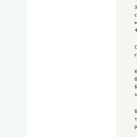
З
с
м
4
С
с
К
б
Б
з
Б
т
р