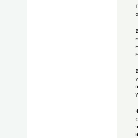
П
о
В
м
м
м
В
у
п
у
Ф
с
ч
и