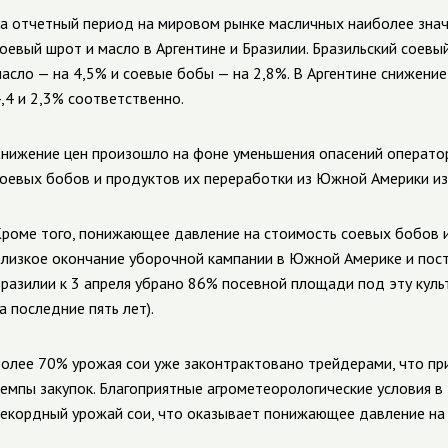
а отчетный период на мировом рынке масличных наиболее знач
оевый шрот и масло в Аргентине и Бразилии. Бразильский сое
асло — на 4,5% и соевые бобы — на 2,8%. В Аргентине снижение 
,4 и 2,3% соответственно.
нижение цен произошло на фоне уменьшения опасений оператор
оевых бобов и продуктов их переработки из Южной Америки и
роме того, понижающее давление на стоимость соевых бобов и
лизкое окончание уборочной кампании в Южной Америке и посту
разилии к 3 апреля убрано 86% посевной площади под эту куль
а последние пять лет).
олее 70% урожая сои уже законтрактовано трейдерами, что пр
емпы закупок. Благоприятные агрометеорологические условия в
екордный урожай сои, что оказывает понижающее давление на 