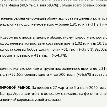
тала Индия (40,5 тыс. т, или 39,6%). Больше всего соевых бобов о
 начала сезона наибольший объем экспорта масличных культур 
ришелся на подсолнечное масло — более 1,81 млн т (+31,2% к у
идером по относительному и абсолютному приросту экспорта c
одсолнечника: их поставки составили почти 1,02 млн т (в 10,1 
кспорта соевых бобов достиг почти 701 тыс. т (+35,0%). Заруб
ыросли и превысили 419 тыс. т (+34,3%).
величились экспортные отгрузки подсолнечного шрота до 1,21 м
ыс. т (+22,6%), соевого шрота — до 300 тыс. т (+36,6%) и соевого
МИРОВОЙ РЫНОК.
За период с 27 марта по 3 апреля 2020 года
Центра Агроаналитики», в основном снижались на фоне изменен
андемией коронавирусной инфекции.