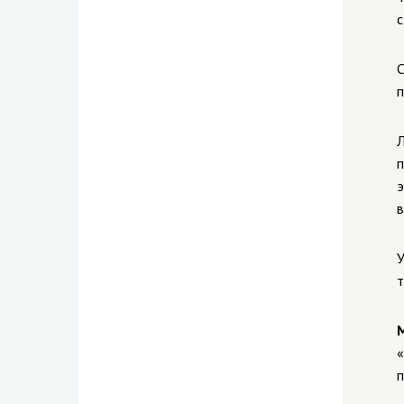
с
С
п
Л
п
э
в
У
т
«
п