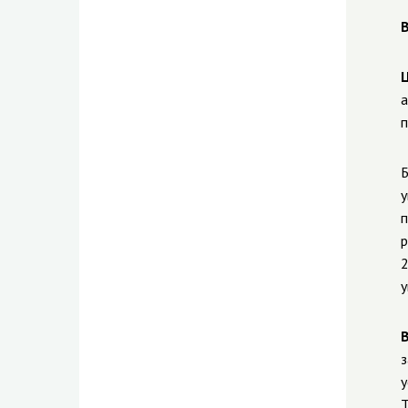
В
а
п
Б
у
п
р
2
у
з
у
Т