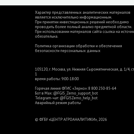
Характер представленных аналитических материалов
является исключительно информационным.
При принятии инвестиционных решений необходимо
проводить более полный анализ предметной области.
При использовании материалов сайта ссылка на источн
обязательна.
Политика организации обработки и обеспечения
безопасности персональных данных
105120, г. Москва, ул. Нижняя Сыромятническая, д. 1/4, ст
1
время работы: 9:00-18:00
Горячая линия ФГИС «Зерно»:
8 800 250-85-64
Бот в Max:
@FGIS_Zerno_support_bot
Telegram-чат:
@FGISZerno_help_bot
Аварийный режим работы
© ФГБУ «ЦЕНТР АГРОАНАЛИТИКИ», 2026